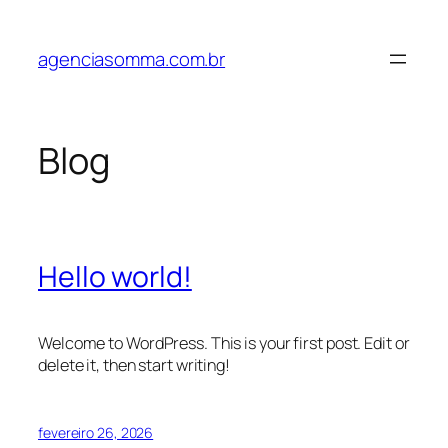
Pular
para
agenciasomma.com.br
o
conteúdo
Blog
Hello world!
Welcome to WordPress. This is your first post. Edit or
delete it, then start writing!
fevereiro 26, 2026