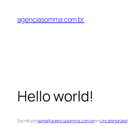
Pular
para
agenciasomma.com.br
o
conteúdo
Hello world!
Escrito por
jaime@agenciasomma.com.br
em
Uncategorized